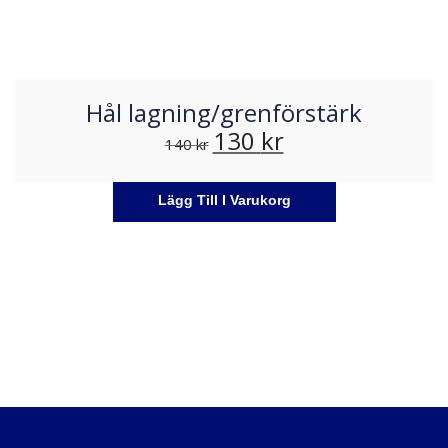
Hål lagning/grenförstärk
130
kr
140
kr
Lägg Till I Varukorg