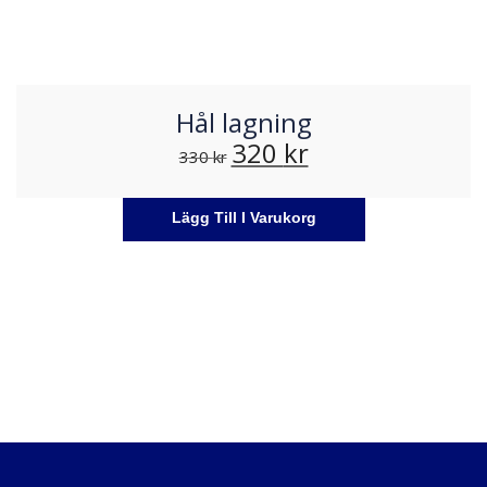
Hål lagning
320
kr
330
kr
Lägg Till I Varukorg