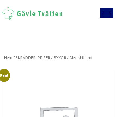
Hem
/
SKRÄDDERI PRISER
/
BYXOR
/ Med slitband
Rea!