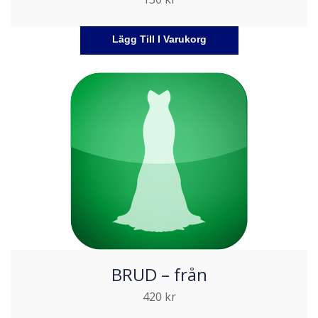
Lägg Till I Varukorg
BRUD – från
420
kr