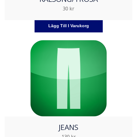
30
kr
Lägg Till I Varukorg
JEANS
130
kr