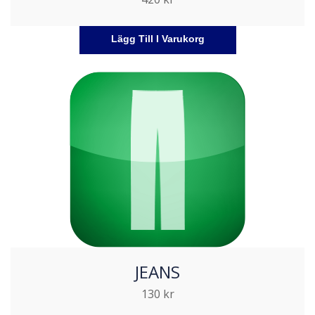
Lägg Till I Varukorg
JEANS
130
kr