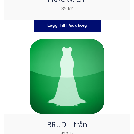
85
kr
Lägg Till I Varukorg
BRUD – från
420
kr