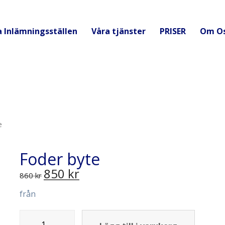
a Inlämningsställen
Våra tjänster
PRISER
Om O
e
Foder byte
850
kr
860
kr
från