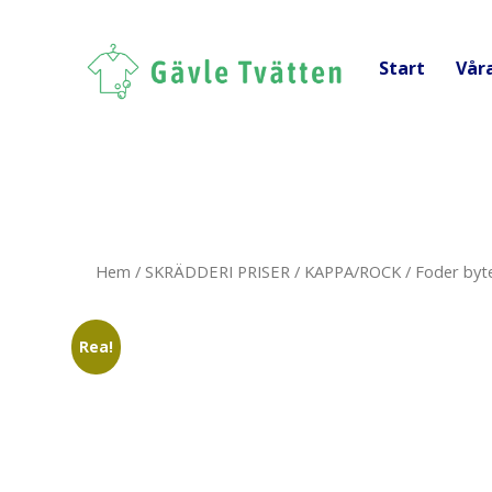
Start
Vår
Hem
/
SKRÄDDERI PRISER
/
KAPPA/ROCK
/ Foder byt
Rea!