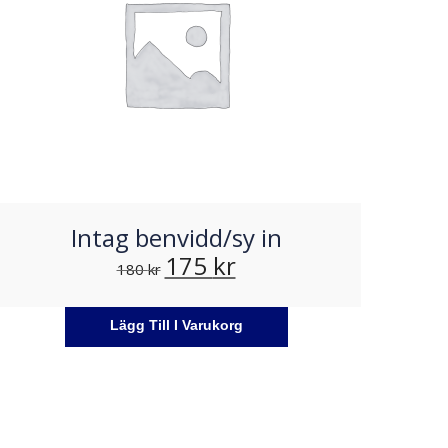
Intag benvidd/sy in
175
kr
180
kr
Lägg Till I Varukorg