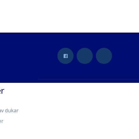
r
av dukar
er