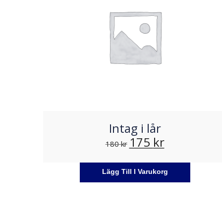
Intag i lår
175
kr
180
kr
Lägg Till I Varukorg