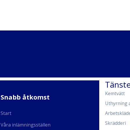
Tänste
Kemtvätt
Snabb åtkomst
Uthyrning 
Start
Arbetskläd
Skrädderi
Våra inlämningsställen