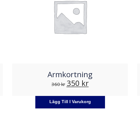
Armkortning
350
kr
360
kr
Lägg Till I Varukorg