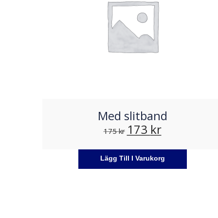
Med slitband
173
kr
175
kr
Lägg Till I Varukorg