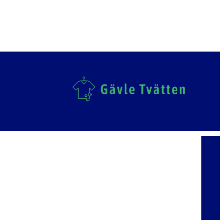
gavletvatten2018@gmail.com
026 - 510 510
Öppettider: mån-fre: 09:00 - 17:00
Norra Köpmangatan 12, 803 11 Gävle