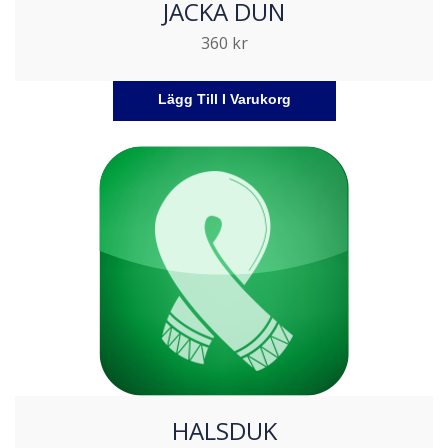
JACKA DUN
360
kr
Lägg Till I Varukorg
HALSDUK