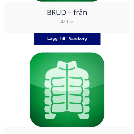
BRUD – från
420
kr
Lägg Till I Varukorg