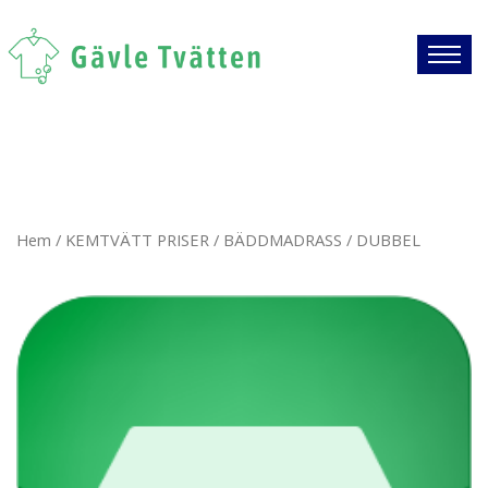
Hem
/
KEMTVÄTT PRISER
/
BÄDDMADRASS
/ DUBBEL